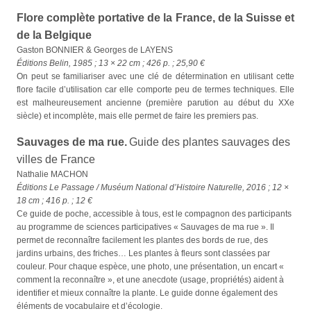
Flore complète portative de la France, de la Suisse et
de la Belgique
Gaston BONNIER & Georges de LAYENS
Éditions Belin, 1985 ; 13 × 22 cm ; 426 p. ; 25,90 €
On peut se familiariser avec une clé de détermination en utilisant cette
flore facile d’utilisation car elle comporte peu de termes techniques. Elle
est malheureusement ancienne (première parution au début du XXe
siècle) et incomplète, mais elle permet de faire les premiers pas.
Sauvages de ma rue.
Guide des plantes sauvages des
villes de France
Nathalie MACHON
Éditions Le Passage / Muséum National d’Histoire Naturelle, 2016 ; 12 ×
18 cm ; 416 p. ; 12 €
Ce guide de poche, accessible à tous, est le compagnon des participants
au programme de sciences participatives « Sauvages de ma rue ». Il
permet de reconnaître facilement les plantes des bords de rue, des
jardins urbains, des friches… Les plantes à fleurs sont classées par
couleur. Pour chaque espèce, une photo, une présentation, un encart «
comment la reconnaître », et une anecdote (usage, propriétés) aident à
identifier et mieux connaître la plante. Le guide donne également des
éléments de vocabulaire et d’écologie.