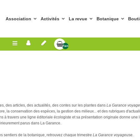
Association
Activités
La revue
Botanique
Bout
Panier
Vide
s, des articles, des actualités, des contes sur les plantes dans
La Garance voyag
re, la conservation des espèces, la gestion des milieux... et des rubriques d'actualit
tions à travers une ligne éditoriale écologiste et sa présentation originale donne un
térieurement parus dans La Garance.
les sentiers de la botanique, retrouvez chaque trimestre
La Garance voyageuse
.