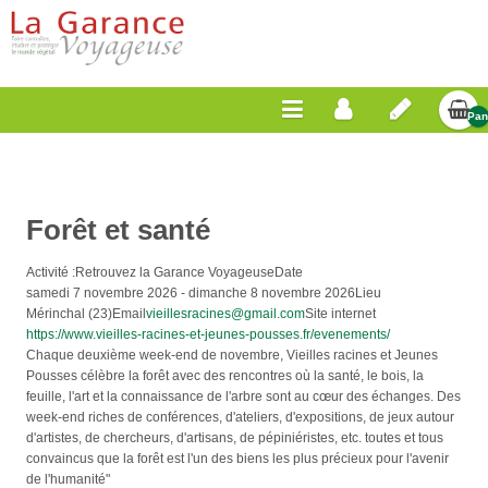
Pan
Vid
Forêt et santé
Activité :
Retrouvez la Garance Voyageuse
Date
samedi 7 novembre 2026
-
dimanche 8 novembre 2026
Lieu
Mérinchal (23)
Email
vieillesracines@gmail.com
Site internet
https://www.vieilles-racines-et-jeunes-pousses.fr/evenements/
Chaque deuxième week-end de novembre, Vieilles racines et Jeunes
Pousses célèbre la forêt avec des rencontres où la santé, le bois, la
feuille, l'art et la connaissance de l'arbre sont au cœur des échanges. Des
week-end riches de conférences, d'ateliers, d'expositions, de jeux autour
d'artistes, de chercheurs, d'artisans, de pépiniéristes, etc. toutes et tous
convaincus que la forêt est l'un des biens les plus précieux pour l'avenir
de l'humanité"