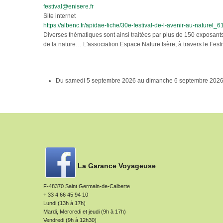
festival@enisere.fr
Site internet
https://albenc.fr/apidae-fiche/30e-festival-de-l-avenir-au-naturel_
Diverses thématiques sont ainsi traitées par plus de 150 exposants : 
de la nature… L'association Espace Nature Isère, à travers le Festi
Du
samedi 5 septembre 2026
au
dimanche 6 septembre 202
La Garance Voyageuse
F-48370 Saint Germain-de-Calberte
+ 33 4 66 45 94 10
Lundi (13h à 17h)
Mardi, Mercredi et jeudi (9h à 17h)
Vendredi (9h à 12h30)