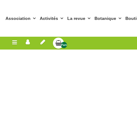
Association
Activités
La revue
Botanique
Bout
Panier
Vide