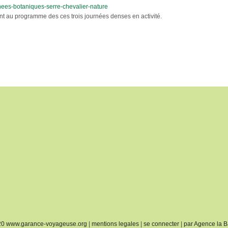
urnees-botaniques-serre-chevalier-nature
sont au programme des ces trois journées denses en activité.
20 www.garance-voyageuse.org
|
mentions legales
|
se connecter
|
par Agence la B