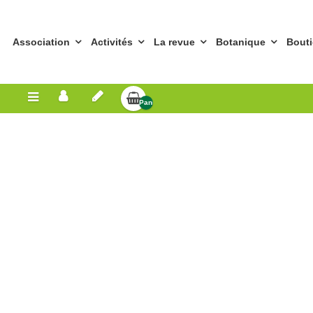
Association
Activités
La revue
Botanique
Bout
Panier
Vide