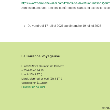
https://www.serre-chevalier.com/fr/sortir-se-divertir/animations/jo
Sorties botaniques, ateliers, conférences, stands, et expositions 
Du
vendredi 17 juillet 2026
au
dimanche 19 juillet 2026
La Garance Voyageuse
F-48370 Saint Germain-de-Calberte
+ 33 4 66 45 94 10
Lundi (13h à 17h)
Mardi, Mercredi et jeudi (9h à 17h)
Vendredi (9h à 12h30)
Envoyer un courriel
© 20