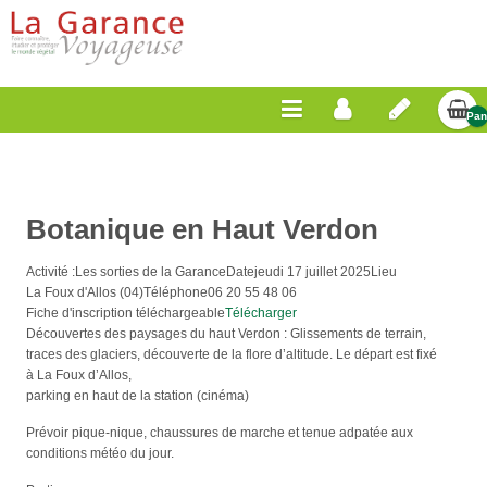
Pan
Vid
Botanique en Haut Verdon
Activité :
Les sorties de la Garance
Date
jeudi 17 juillet 2025
Lieu
La Foux d'Allos (04)
Téléphone
06 20 55 48 06
Fiche d'inscription téléchargeable
Télécharger
Découvertes des paysages du haut Verdon : Glissements de terrain,
traces des glaciers, découverte de la flore d’altitude. Le départ est fixé
à La Foux d’Allos,
parking en haut de la station (cinéma)
Prévoir pique-nique, chaussures de marche et tenue adpatée aux
conditions météo du jour.